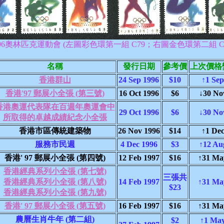
996奧林匹克運動會 (左圖彩色環第一組 C79；右圖金色環第二組 C8
名稱
發行日期
參考價
上次價格
香港群山
24 Sep 1996
$10
↑1 Sep
香港'97 郵展小全張 (第三號)
16 Oct 1996
$6
↓30 No
香港奧運代表隊在百週年奧運會中
29 Oct 1996
$6
↓30 No
所取得的卓越成績紀念小全張
香港市區傳統建築物
26 Nov 1996
$14
↑1 Dec
服務市民週
4 Dec 1996
$3
↑12 Au
香港' 97 郵展小全張 (第四號)
12 Feb 1997
$16
↑31 Ma
香港經典系列小全張 (第七號)
三張共
香港經典系列小全張 (第八號)
14 Feb 1997
↑31 Ma
$23
香港經典系列小全張 (第九號)
香港' 97 郵展小全張 (第五號)
16 Feb 1997
$16
↑31 Ma
農曆生肖牛年 (第二組)
$2
↑1 May