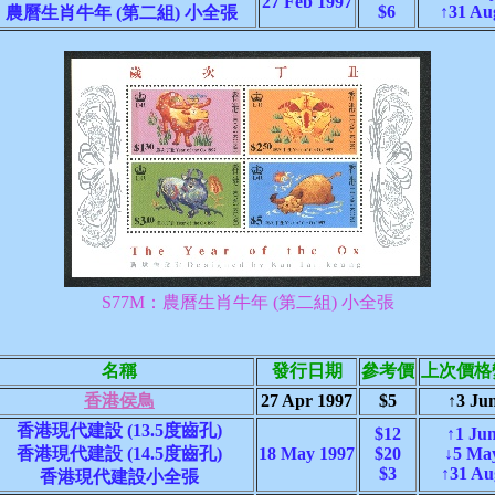
27 Feb 1997
$6
↑31 Au
農曆生肖牛年 (第二組) 小全張
S77M：農曆生肖牛年 (第二組) 小全張
名稱
發行日期
參考價
上次價格
香港侯鳥
27 Apr 1997
$5
↑3 Ju
香港現代建設 (13.5度齒孔)
$12
↑1 Ju
香港現代建設 (14.5度齒孔)
18 May 1997
$20
↓5 Ma
$3
↑31 Au
香港現代建設小全張