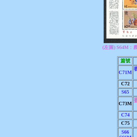
(左圖) S64M
篇號
C71M
C72
S65
C73M
C74
C75
S66