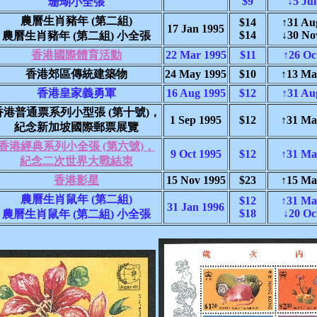
$9
↓5 Jul
珊瑚小全張
農曆生肖豬年 (第二組)
$14
↑31 Au
17 Jan 1995
$14
↓30 No
農曆生肖豬年 (第二組) 小全張
香港國際體育活動
22 Mar 1995
$11
↑26 Oc
香港郊區傳統建築物
24 May 1995
$10
↑13 Ma
香港皇家義勇軍
16 Aug 1995
$12
↑31 Au
香港普通票系列小型張 (第十號)，
1 Sep 1995
$12
↑31 Ma
紀念新加坡國際郵票展覽
香港經典系列小全張 (第六號)，
9 Oct 1995
$12
↑31 Ma
紀念二次世界大戰結朿
香港影星
15 Nov 1995
$23
↑15 Ma
農曆生肖鼠年 (第二組)
$12
↑31 Ma
31 Jan 1996
$18
↓20 Oc
農曆生肖鼠年 (第二組) 小全張