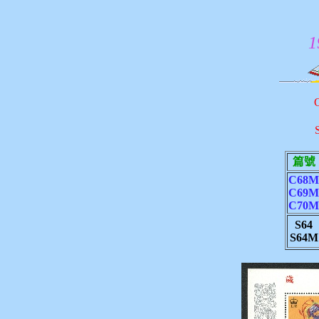
1
篇號
C68M
C69M
C70M
S64
S64M