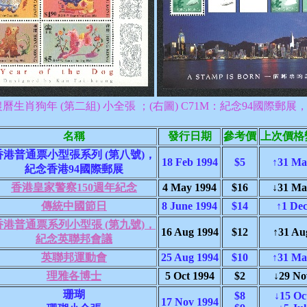
：農曆生肖狗年 (第二組) 小全張 ；(右圖) C71M：紀念94國際
名稱
發行日期
參考價
上次價格
香港普通票小型張系列 (第八號)，
18 Feb 1994
$5
↑31 Ma
紀念香港94國際郵展
香港皇家警察150週年紀念
4 May 1994
$16
↓31 Ma
傳統中國節日
8 June 1994
$14
↑1 Dec
香港普通票系列小型張 (第九號)，
16 Aug 1994
$12
↑31 Au
紀念英聯邦會議
英聯邦運動會
25 Aug 1994
$10
↑31 Ma
理雅各博士
5 Oct 1994
$2
↓29 No
珊瑚
$8
↓15 Oc
17 Nov 1994