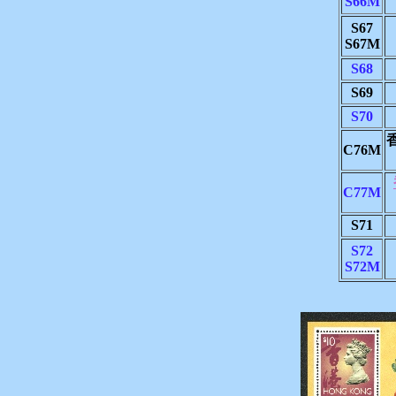
S66M
S67
S67M
S68
S69
S70
C76M
C77M
S71
S72
S72M