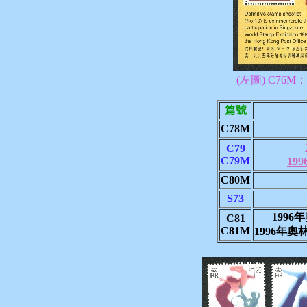
(左圖) C76
篇號
C78M
C79
C79M
19
C80M
S73
199
C81
C81M
1996年