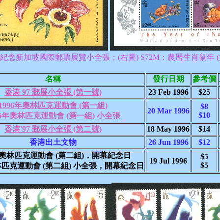
M：紀念新加坡國際郵票展覽小全張；(右圖) S72M：農曆生肖鼠年 
名稱
發行日期
參考價
香港 97 郵展小全張 (第一號)
23 Feb 1996
$25
1996年奧林匹克運動會 (第一組)
$8
20 Mar 1996
$10
96年奧林匹克運動會 (第一組) 小全張
香港'97 郵展小全張 (第二號)
18 May 1996
$14
香港出土文物
26 Jun 1996
$12
6年奧林匹克運動會 (第二組)，開幕紀念日
$5
19 Jul 1996
$5
奧林匹克運動會 (第二組) 小全張，開幕紀念日