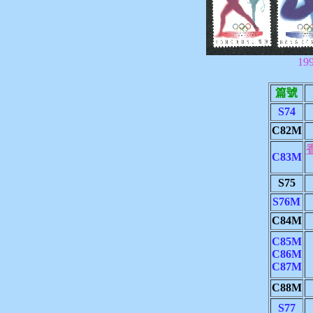
1
篇號
S74
C82M
C83M
S75
S76M
C84M
C85M
C86M
C87M
C88M
S77