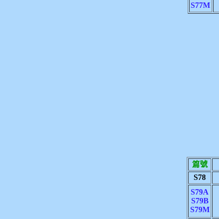
S77M
篇號
S78
S79A
S79B
S79M