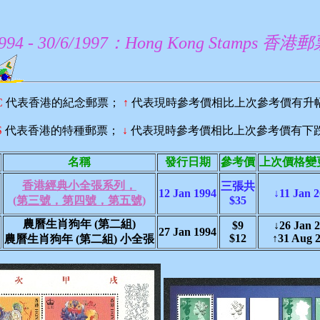
994 - 30/6/1997：Hong Kong Stamps 香港
C
代表香港的紀念郵票；
↑
代表現時參考價相比上次參考價有升
S
代表香港的特種郵票；
↓
代表現時參考價相比上次參考價有下
名稱
發行日期
參考價
上次價格變
香港經典小全張系列，
三張共
12 Jan 1994
↓11 Jan 
(第三號，第四號，第五號)
$35
農曆生肖狗年 (第二組)
$9
↓26 Jan 
27 Jan 1994
$12
↑31 Aug 
農曆生肖狗年 (第二組) 小全張