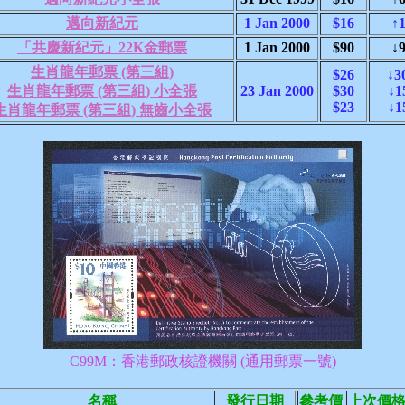
邁向新紀元
1 Jan 2000
$16
↑1
「共慶新紀元」22K金郵票
1 Jan 2000
$90
↓9
生肖龍年郵票 (第三組)
$26
↓3
生肖龍年郵票 (第三組) 小全張
23 Jan 2000
$30
↓1
$23
↓1
生肖龍年郵票 (第三組) 無齒小全張
C99M：香港郵政核證機關 (通用郵票一號)
名稱
發行日期
參考價
上次價