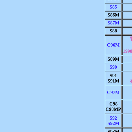
S85
S86M
S87M
S88
C96M
19
S89M
S90
S91
S91M
C97M
C98
C98MP
S92
S92M
S93M