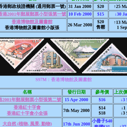
香港郵政核證機關 (通用郵票一號)
31 Jan 2000
$20
↑25 M
香港2001年郵展郵票小型張第一號
10 Feb 2000
$15
↓30 J
香港博物館及圖書館
$20
↑13 M
26 Mar 2000
售罄
1 Se
香港博物館及圖書館小版張
S97M：香港博物館及圖書館
名稱
發行日期
參考價
上次
港2001年郵展郵票小型張第二號
15 Apr 2000
$16
↓3 
香港紅十字會
$14
↓1 
7th May 2000
$18
↓3 
香港紅十字會小全張
小冊子$40
大自然 (植物, 風景, 動物)
17th Jun 2000
↑27
套摺$35