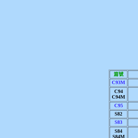
篇號
C93M
C94
C94M
C95
S82
S83
S84
S84M