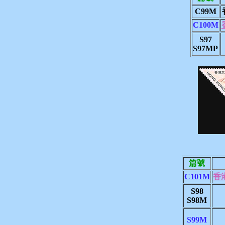
C99M
C100M
S97
S97MP
篇號
C101M
香
S98
S98M
S99M