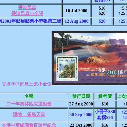
香港昆蟲
$16
↑5 
16 Jul 2000
$20
↑25
香港昆蟲小全張
港2001年郵展郵票小型張第三號
12 Aug 2000
$20
↑25
M：香港2001郵展三號小全張
名稱
發行日期
參考價
上次
二千年奧林匹克運動會
27 Aug 2000
$16
↑
小冊子$30
↑2
濕地 -- 雀鳥天堂
30 Sep 2000
↑3
套摺$26
香港中華總商會百週年紀念
22 Oct 2000
$16
↑2