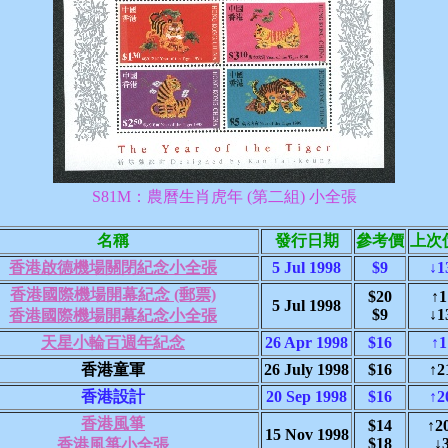
S81M：農曆生肖虎年 (第二組) 小全張
名稱
發行日期
參考價
上次
香港啟德機場關閉紀念小全張
5 Jul 1998
$9
↓1
香港國際機場開幕紀念 (郵票)
$20
↑1
5 Jul 1998
$9
↓1
香港國際機場開幕紀念小全張
天星小輪百週年紀念
26 Apr 1998
$16
↑1
香港童軍
26 July 1998
$16
↑2
香港設計
20 Sep 1998
$16
↑2
香港風箏
$14
↑2
15 Nov 1998
$18
↓
香港風箏小全張