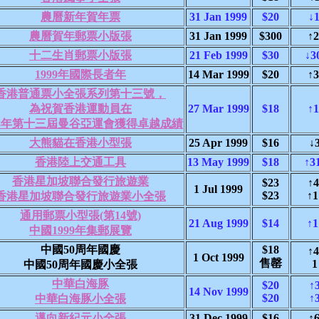
農曆新年賀年票
31 Jan 1999
$20
↓1
農曆賀年郵票小版張
31 Jan 1999
$300
↑2
十二生肖郵票小版張
21 Feb 1999
$30
↓3
1999年國際長者年
14 Mar 1999
$20
↑3
香港普通票小全張系列第十三號，
為祝賀香港運動員在
27 Mar 1999
$18
↑1
98年第十三屆曼谷亞運會獲得卓越成績
大熊貓在香港小型張
25 Apr 1999
$16
↓
香港陸上交通工具
13 May 1999
$18
↑3
香港星加坡聯合發行旅遊業
$23
↑4
1 Jul 1999
$23
↑1
香港星加坡聯合發行旅遊業小全張
通用郵票小型張(第14號)
21 Aug 1999
$14
↑1
中國1999年集郵展覽
中國50周年國慶
$18
↑4
1 Oct 1999
售罄
1
中國50周年國慶小全張
中華白海豚
$20
↑
14 Nov 1999
$20
↑
中華白海豚小全張
邁向新紀元小全張
31 Dec 1999
$16
↑6