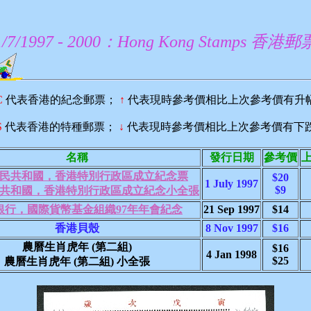
1/7/1997 - 2000：Hong Kong Stamps 香港郵
C
代表香港的紀念郵票；
↑
代表現時參考價相比上次參考價有升
S
代表香港的特種郵票；
↓
代表現時參考價相比上次參考價有下
名稱
發行日期
參考價
民共和國，香港特別行政區成立紀念票
$20
1 July 1997
$9
共和國，香港特別行政區成立紀念小全張
銀行，國際貨幣基金組織97年年會紀念
21 Sep 1997
$14
香港貝殼
8 Nov 1997
$16
農曆生肖虎年 (第二組)
$16
4 Jan 1998
$25
農曆生肖虎年 (第二組) 小全張