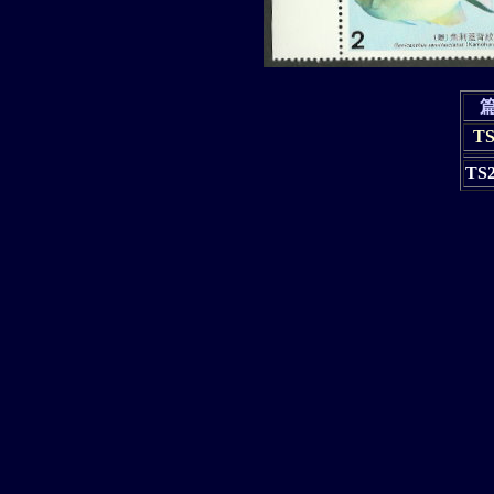
TS
TS