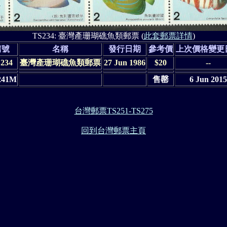
TS234: 臺灣產珊瑚礁魚類郵票 (
此套郵票詳情
)
篇號
名稱
發行日期
參考價
上次價格變更
234
臺灣產珊瑚礁魚類郵票
27 Jun 1986
$20
--
241M
售罄
6 Jun 2015
台灣郵票TS251-TS275
回到台灣郵票主頁