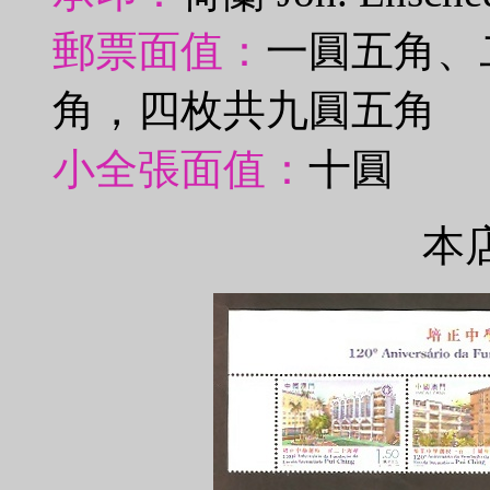
郵票面值：
一圓五角、
角，四枚共九圓五角
小全張面值：
十圓
本