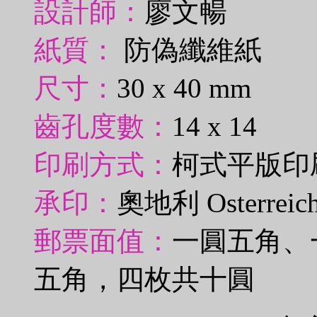
設計師：
廖文暢
紙質：
防偽纖維紙
尺寸：
30 x 40 mm
齒孔度數：
14 x 14
印刷方式：
柯式平版印
承印：
奧地利 Osterreichi
郵票面值：
一圓五角、
五角，四枚共十圓