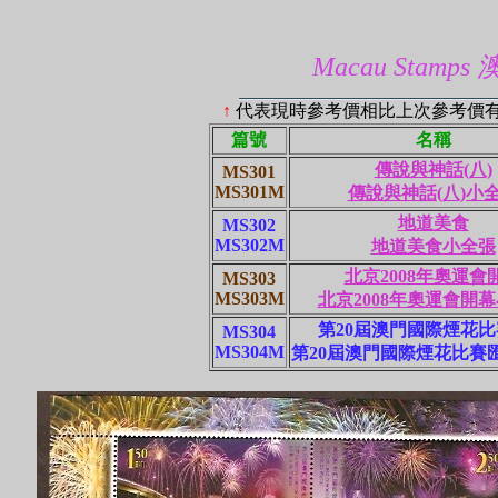
Macau Stamps 
↑
代表現時參考價相比上次參考價
篇號
名稱
傳說與神話(八)
MS301
MS301M
傳說與神話(八)小
地道美食
MS302
MS302M
地道美食小全張
北京2008年奧運會
MS303
MS303M
北京2008年奧運會開
第20屆澳門國際煙花
MS304
MS304M
第20屆澳門國際煙花比賽