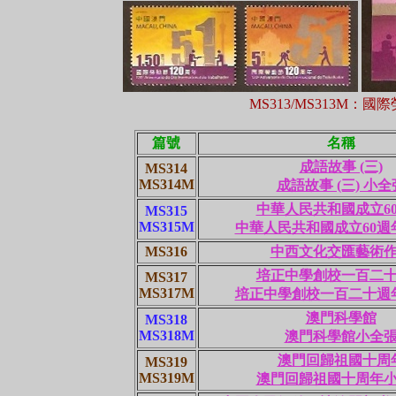
MS313/MS313M：
篇號
名稱
成語故事 (三)
MS314
MS314M
成語故事 (三) 小全
中華人民共和國成立6
MS315
MS315M
中華人民共和國成立60週
MS316
中西文化交匯藝術
培正中學創校一百二
MS317
MS317M
培正中學創校一百二十週
澳門科學館
MS318
MS318M
澳門科學館小全
澳門回歸祖國十周
MS319
MS319M
澳門回歸祖國十周年