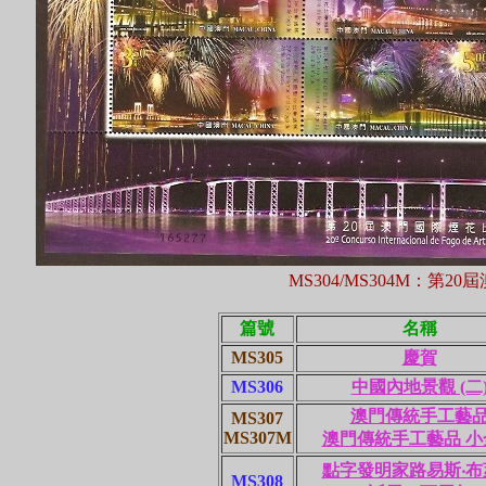
MS304/MS304M：第
篇號
名稱
MS305
慶賀
MS306
中國內地景觀 (二
澳門傳統手工藝
MS307
MS307M
澳門傳統手工藝品 小
點字發明家路易斯‧布
MS308