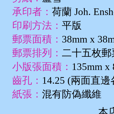
承印者：
荷蘭 Joh. Enshe
印刷方法：
平版
郵票面積：
38mm x 38
郵票排列：
二十五枚郵
小版張面積：
135mm x
齒孔：
14.25 (兩面
紙張：
混有防偽纖維
本