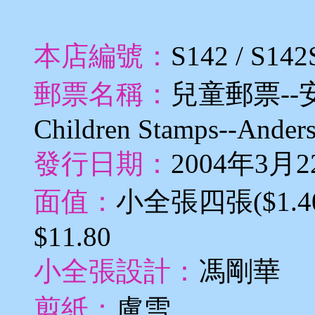
本店編號：
S142 / S142
郵票名稱：
兒童郵票-
Children Stamps--Anderse
發行日期：
2004年3月2
面值：
小全張四張($1.40,
$11.80
小全張設計：
馮剛華
剪紙：
盧雪