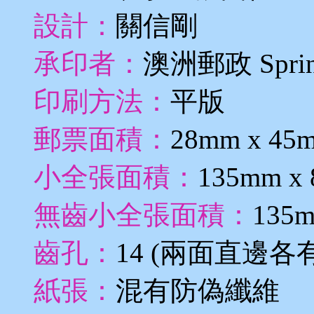
設計：
關信剛
承印者：
澳洲郵政 Sprin
印刷方法：
平版
郵票面積：
28mm x 45
小全張面積：
135mm x
無齒小全張面積：
135m
齒孔：
14 (兩面直邊
紙張：
混有防偽纖維