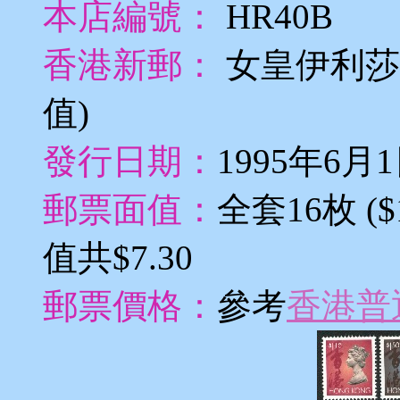
本店編號：
HR40B
香港新郵：
女皇伊利莎
值)
發行日期：
1995年6月
郵票面值：
全套16枚 ($1.1
值共$7.30
郵票價格：
參考
香港普