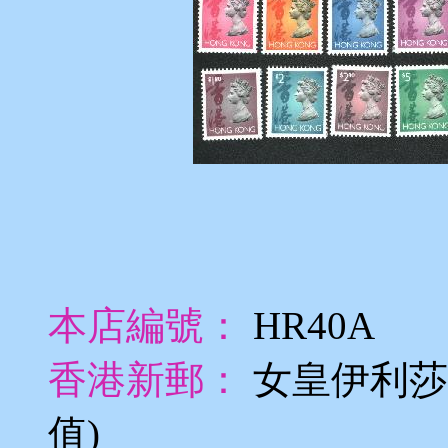
本店編號：
HR40A
香港新郵：
女皇伊利莎
值)