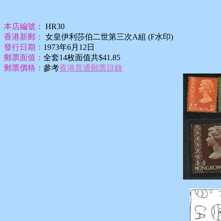
本店編號：
HR30
香港新郵：
女皇伊利莎伯二世第三次A組 (F水印)
發行日期：
1973年6月12日
郵票面值：
全套14枚面值共$41.85
郵票價格：
參考
香港普通郵票目錄