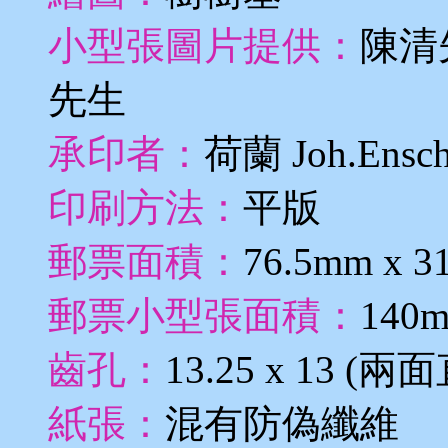
小型張圖片提供：
陳清
先生
承印者：
荷蘭 Joh.Ensch
印刷方法：
平版
郵票面積：
76.5mm x 
郵票小型張面積：
140m
齒孔：
13.25 x 13
紙張：
混有防偽纖維