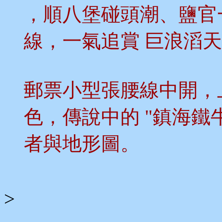
，順八堡碰頭潮、鹽官
線，一氣追賞 巨浪滔
郵票小型張腰線中開，
色，傳說中的 "鎮海鐵
者與地形圖。
>