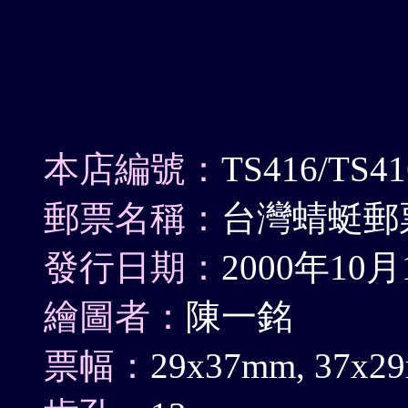
本店編號：
TS416/TS4
郵票名稱：
台灣蜻蜓郵票
發行日期：
2000年10月
繪圖者：
陳一銘
票幅：
29x37mm, 37x