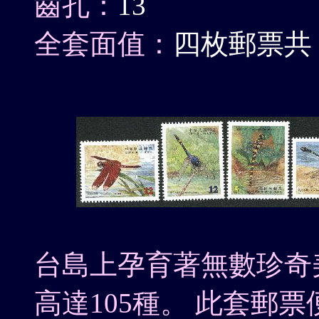
齒孔：
13
全套面值：
四枚郵票共 (
台島上孕育著無數珍奇
高達105種。 此套郵