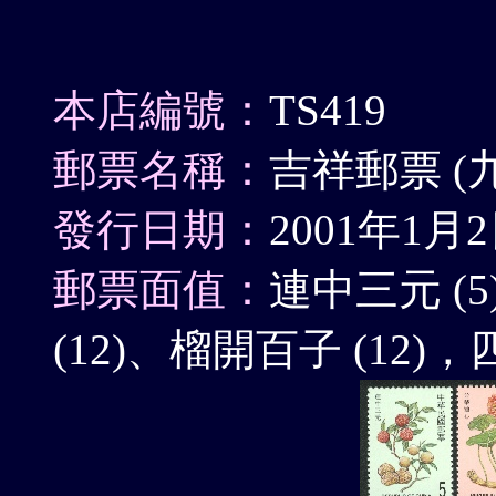
本店編號：
TS419
郵票名稱：
吉祥郵票 (
發行日期：
2001年1月
郵票面值：
連中三元 (
(12)、榴開百子 (12)，