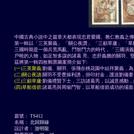
中國古典小說中之篇章大都表現忠君愛國、教仁教義之傳統
第一輯以「三英聚義」 「關公夜讚」 「三顧草廬」 「
三國時期是一個兵荒馬亂、鬥智鬥力的時代，「三國演義
戶曉的人物，如足智多謀的諸葛 亮、忠肝義膽的關羽、
茲將第一輯四枚郵票圖案簡介如下:
(一)三英聚義:
劉備、關羽、張飛在桃花園中結拜聚義，為
(二)關公夜讀:
關羽不受曹操利誘，掛印封金，護送劉備妻
(三)三顧草廬:
劉備禮賢下士，三訪諸葛亮，以誠意感動，
(四)草船借箭:
諸葛亮與周瑜鬥智，以草船借箭成功的場面
篇號：
TS412
名稱：
北回歸線
設計者：
游明龍