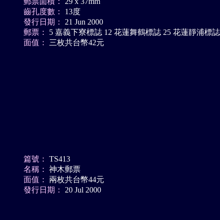
郵票面積：
29 x 37mm
齒孔度數：
13度
發行日期：
21 Jun 2000
郵票：
5 嘉義下寮標誌 12 花蓮舞鶴標誌 25 花蓮靜浦標誌
面值：
三枚共台幣42元
篇號：
TS413
名稱：
神木郵票
面值：
兩枚共台幣44元
發行日期：
20 Jul 2000