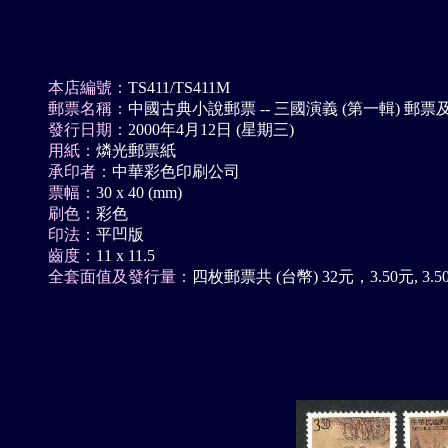
本店編號：
TS411/TS411M
郵票名稱：
中國古典小說郵票 -- 三國演義 (第一輯) 郵
發行日期：
2000年4月12日 (星期三)
用紙：
燐光郵票紙
承印者：
中華彩色印刷公司
票幅：
30 x 40 (mm)
刷色：
彩色
印法：
平凹版
齒度：
11 x 11.5
全套面值及發行量：
四枚郵票共 (台幣) 32元，3.50元, 3.