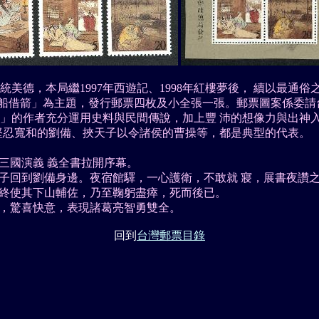
美德，本局繼1997年西遊記、1998年紅樓夢後， 續以最通
草船借箭」為主題，發行郵票四枚及小全張一張。郵票圖案係委請
」的作者充分運用史料與民間傳說，加上豐 沛的想像力與出神
堅忍寬和的劉備、挾天子以令諸侯的曹操等，都是典型的代表。
三國演義 義全書拉開序幕。
子回到劉備身邊。夜宿館驛，一心護衛，不敢就 寢，展書夜讚
終使其下山輔佐，乃至鞠躬盡瘁，死而後已。
，驚喜快意，表現諸葛亮智勇雙全。
回到
台灣郵票目錄