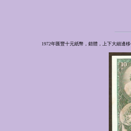
1972年匯豐十元紙幣，錯體，上下大細邊移