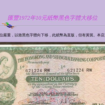
匯豐1972年10元紙幣黑色字體大移位
位嚴重，以致黑色字體向下移，此紙幣為直版，但有黃斑。本店於20