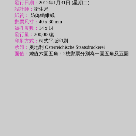
發行日期：
2012年1月31日 (星期二)
設計師：
衛生局
紙質：
防偽纖維紙
郵票尺寸：
40 x 30 mm
齒孔度數：
14 x 14
發行量：
200,000套
印刷方式：
柯式平版印刷
承印：
奧地利 Osterreichische Staatsdruckerei
面值：
總值六圓五角：2枚郵票分別為一圓五角及五圓