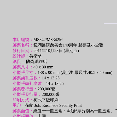
本店編號：
MS342/MS342M
郵票名稱：
鏡湖醫院慈善會140周年 郵票及小全張
發行日期：
2011年10月28日 (星期五)
設計師：
吳衛堅
紙質：
防偽纖維紙
郵票尺寸：
40 x 30 mm
小型張尺寸：
138 x 90 mm (菱形郵票尺寸:40.5 x 40 mm)
郵票齒孔度數：
14 x 13.25
小型張齒孔度數：
14 x 13.25
郵票發行量：
200,000套
小型張發行量：
200,000張
印刷方式：
柯式平版印刷
承印：
荷蘭 Joh. Enschede Security Print
郵票面值：
總值十一圓五角：4枚郵票分別為一圓五角、
小型張面值：
十圓