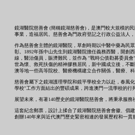
鏡湖醫院慈善會 (簡稱鏡湖慈善會)，是澳門較大規模的民
事業，造福居民。慈善會為門政府登記之行政公益法人，
作為慈善會主體的鏡湖醫院，草創時期以中醫中藥為民眾療
彰。1892年孫中山先生到鏡湖醫院擔任義務西醫，開
線，醫治傷員，賑濟難民，並作為 "戰時公債勸募委員
世為懷、救死扶傷的精神膠務居民，新中國成立後，不斷
澳等地一些高等院校、醫療機構建立合作關係，醫療、科
慈善會屬下之鏡湖護理學院和鏡平學校全力以赴，春風化
學校"工作方面結出的豐碩成果，跨進澳門一流學校的行
展望未來，有著140歷史的鏡湖醫院慈善會，將秉承服
這套紀念郵票，設計上揉合了鏡湖醫院慈善會會徽、倡建
創辦140年來與近代澳門歷史緊密相連的發展歷程和一貫