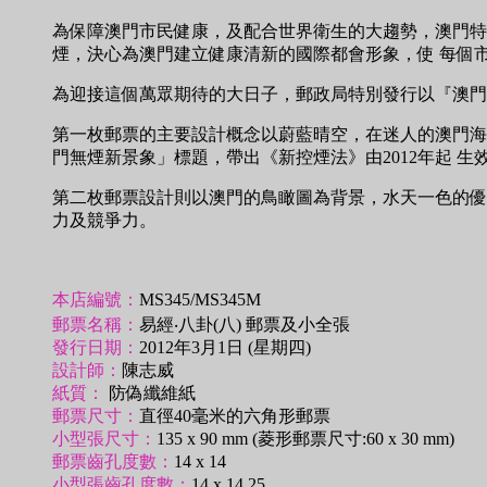
為保障澳門市民健康，及配合世界衛生的大趨勢，澳門特別
煙，決心為澳門建立健康清新的國際都會形象，使 每個
為迎接這個萬眾期待的大日子，郵政局特別發行以『澳門
第一枚郵票的主要設計概念以蔚藍晴空，在迷人的澳門海岸
門無煙新景象」標題，帶出《新控煙法》由2012年起 
第二枚郵票設計則以澳門的鳥瞰圖為背景，水天一色的優
力及競爭力。
本店編號：
MS345/MS345M
郵票名稱：
易經‧八卦(八) 郵票及小全張
發行日期：
2012年3月1日 (星期四)
設計師：
陳志威
紙質：
防偽纖維紙
郵票尺寸：
直徑40毫米的六角形郵票
小型張尺寸：
135 x 90 mm (菱形郵票尺寸:60 x 30 mm)
郵票齒孔度數：
14 x 14
小型張齒孔度數：
14 x 14.25