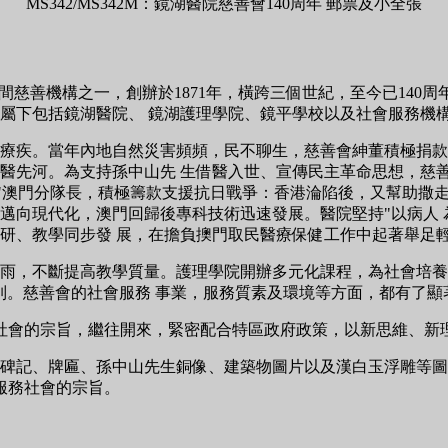
MS342/MS342M：鏡湖醫院慈善會140周年 郵票及小全張
間慈善機構之一，創辦於1871年，橫跨三個世紀，至今已140
屬下包括鏡湖醫院、 鏡湖護理學院、鏡平學校以及社會服務機
疾。當年內地自然災害頻頻，民不聊生，慈善會紳董積極捐款賑災
創西醫先河。為支持孫中山先 生借醫入世、宣傳民主革命思想，
會"澳門分隊長，積極籌款支援抗日戰爭：香港淪陷後，又幫助撒
邁向現代化，澳門回歸後專科技術迅速發展。醫院堅持"以病人 
研、教學同步發 展，在擔負擙門取民醫療保健工作中起著舉足
雨，不斷提高教學質量。護理學院開辦多元化課程，為社會培養
列。慈善會的社會服務 事業，服務質素及環境等方面，都有了顯
務社會的宗旨，繼往開來，緊密配合特區政府政策，以新思維、新
碑記、牌匾、孫中山先生銅像、建築物圖片以及漢白玉浮雕等圖
服務社會的宗旨。