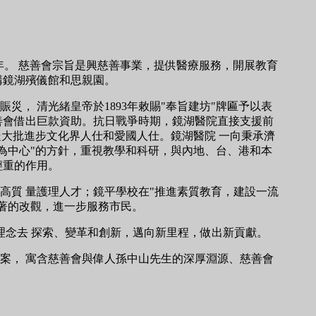
周年。 慈善會宗旨是興慈善事業，提供醫療服務，開展教育
構鏡湖殯儀館和思親園。
， 清光緒皇帝於1893年敕賜"奉旨建坊"牌匾予以表
慈善會借出巨款資助。抗日戰爭時期，鏡湖醫院直接支援前
走大批進步文化界人仕和愛國人仕。鏡湖醫院 一向秉承濟
為中心"的方針，重視教學和科研，與內地、台、港和本
輕重的作用。
高質 量護理人才；鏡平學校在"推進素質教育，建設一流
著的改觀，進一步服務市民。
理念去 探索、變革和創新，邁向新里程，做出新貢獻。
案， 寓含慈善會與偉人孫中山先生的深厚淵源、慈善會