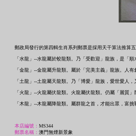
郵政局發行的第四輯生肖系列郵票是採用天干算法推算五
「水龍」--水龍屬於蛟龍類。乃「受歡迎」龍族，是「
「金龍」--金龍屬升龍類。屬於「完美主義」龍族。人
「土龍」--土龍屬天龍類。乃「博愛」龍族，愛世愛人
「火龍」--火龍屬伏龍類。火龍屬伏龍類。仍屬「麗質
「木龍」--木龍屬降龍類。屬群龍之首，才能出眾，富
本店編號：
MS344
郵票名稱：
澳門無煙新景象