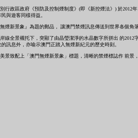
行政區政府《預防及控制煙制度》(即《新控煙法》) 於2012
市民與遊客同樣得益。
無煙新景象』為題的郵品， 讓澳門禁煙訊息傳送到世界各個角
線全景襯托下，突顯了由晶瑩潔淨的水晶數字所拼出 的2012
生效的訊息外，亦喻示澳門正踏入無煙新紀元的歷史時刻。
美景致配上「澳門無煙新景象」標題，清晰的禁煙標誌作 前景