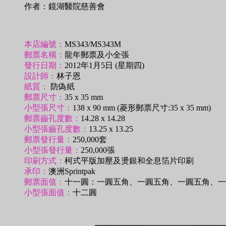
作者：鏡湖醫院慈善會
本店編號：
MS343/MS343M
郵票名稱：
龍年郵票及小全張
發行日期：
2012年1月5日 (星期四)
設計師：
林子恩
紙質：
防偽紙
郵票尺寸：
35 x 35 mm
小型張尺寸：
138 x 90 mm (菱形郵票尺寸:35 x 35 mm)
郵票齒孔度數：
14.28 x 14.28
小型張齒孔度數：
13.25 x 13.25
郵票發行量：
250,000套
小型張發行量：
250,000張
印刷方式：
柯式平版加壓及燙銀和全息箔片印刷
承印：
澳洲Sprintpak
郵票面值：
十一圓：一圓五角、一圓五角、一圓五角、一
小型張面值：
十二圓