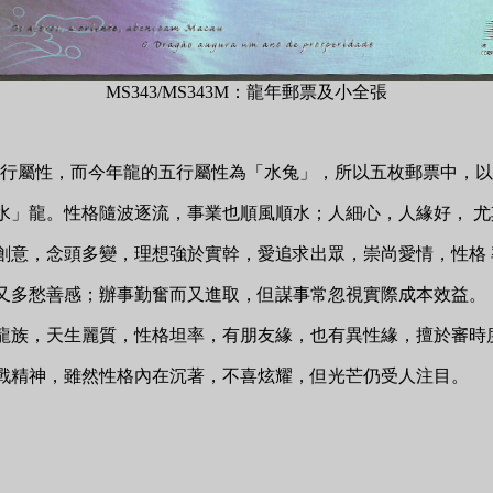
MS343/MS343M：龍年郵票及小全張
行屬性，而今年龍的五行屬性為「水兔」，所以五枚郵票中，以
順水」龍。性格隨波逐流，事業也順風順水；人細心，人緣好， 
有創意，念頭多變，理想強於實幹，愛追求出眾，崇尚愛情，性格
，又多愁善感；辦事勤奮而又進取，但謀事常忽視實際成本效益。
」龍族，天生麗質，性格坦率，有朋友緣，也有異性緣，擅於審時
挑戰精神，雖然性格內在沉著，不喜炫耀，但光芒仍受人注目。