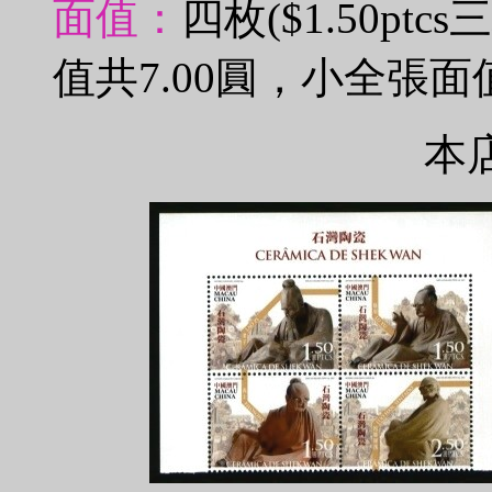
面值：
四枚($1.50ptc
值共7.00圓，小全張面
本