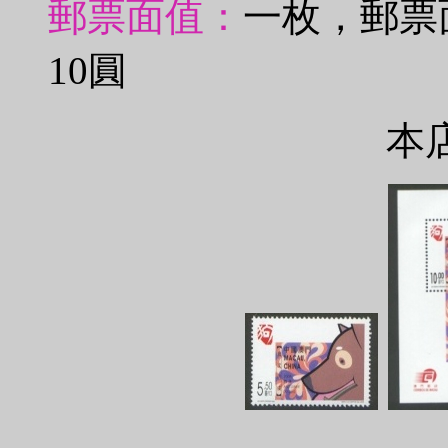
郵票面值：
一枚，郵票
10圓
本