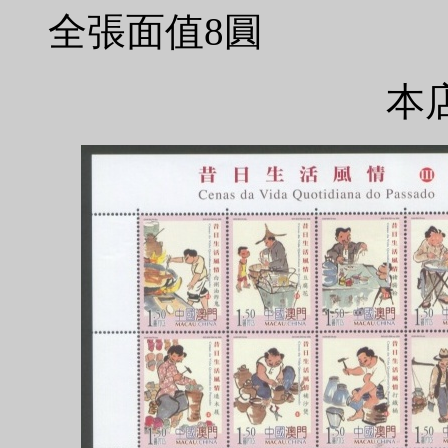
全張面值8圓
本