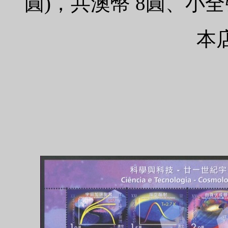
圓)，共澳幣 8圓、小全
本