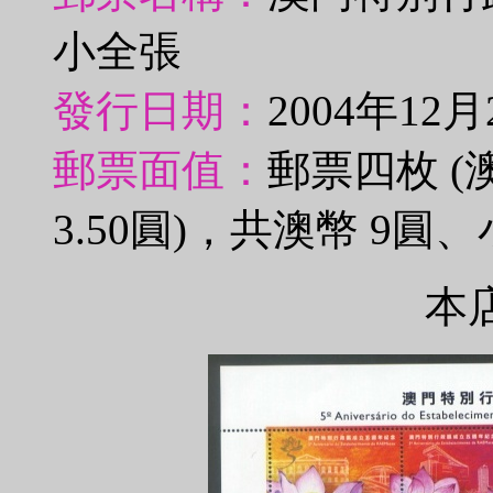
小全張
發行日期：
2004年12月
郵票面值：
郵票四枚 (澳
3.50圓)，共澳幣 9圓
本