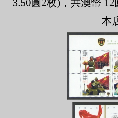
3.50圓2枚)，共澳幣 
本