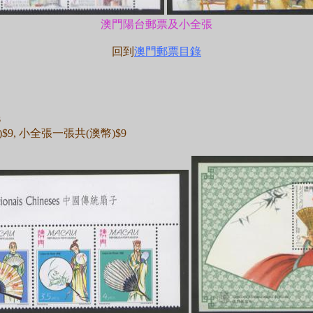
澳門陽台郵票及小全張
回到
澳門郵票目錄
s
, 小全張一張共(澳幣)$9