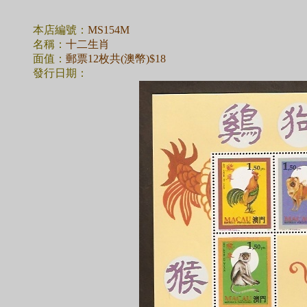
本店編號：
MS154M
名稱：
十二生肖
面值：
郵票12枚共(澳幣)$18
發行日期：