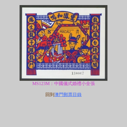
MS123M：中國儀式婚禮小全張
回到
澳門郵票目錄