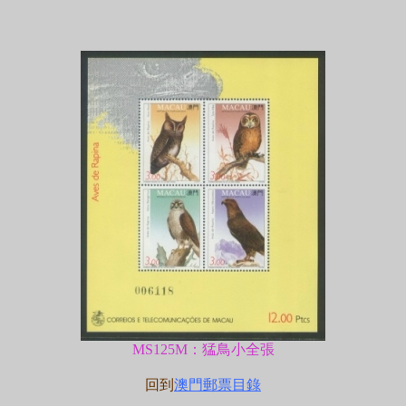
MS125M：猛鳥小全張
回到
澳門郵票目錄