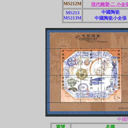
MS212M
現代雕塑‧二 小全
中國陶瓷
MS213
MS213M
中國陶瓷小全張
中國
篇號
名稱