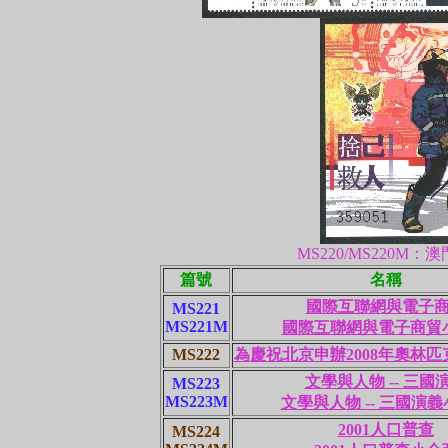
MS220/MS220M
篇號
名稱
國際互聯網與電子
MS221
MS221M
國際互聯網與電子商貿
MS222
為慶祝北京申辦2008年奧林
文學與人物 -- 三國
MS223
MS223M
文學與人物 -- 三國演
2001人口普查
MS224