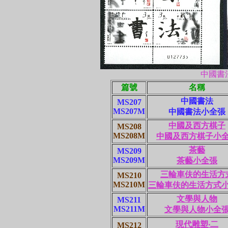
中國書
篇號
名稱
中國書法
MS207
MS207M
中國書法小全張
中國及西方棋子
MS208
MS208M
中國及西方棋子小
茶藝
MS209
MS209M
茶藝小全張
三輪車伕的生活方
MS210
MS210M
三輪車伕的生活方式
文學與人物
MS211
MS211M
文學與人物小全
現代雕塑‧二
MS212