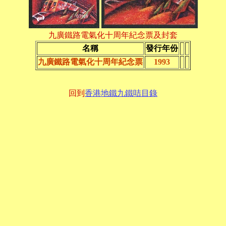
九廣鐵路電氣化十周年紀念票及封套
名稱
發行年份
九廣鐵路電氣化十周年紀念票
1993
回到
香港地鐵九鐵咭目錄