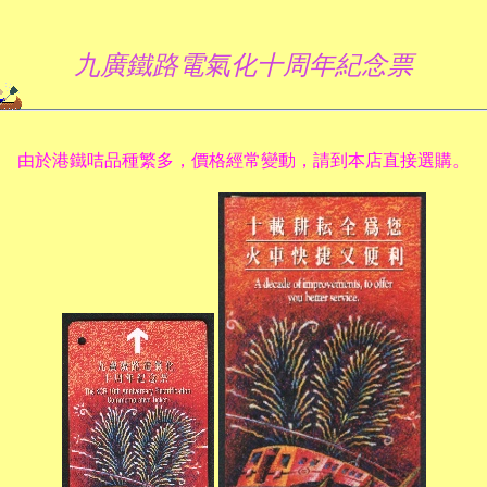
九廣鐵路電氣化十周年紀念票
由於港鐵咭品種繁多，價格經常變動，請到本店直接選購。