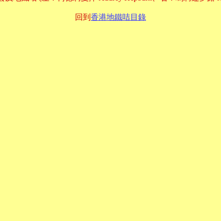
回到
香港地鐵咭目錄