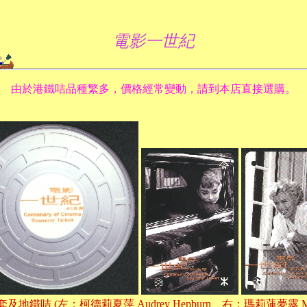
電影一世紀
由於港鐵咭品種繁多，價格經常變動，請到本店直接選購。
鐵咭 (左：柯德莉夏萍 Audrey Hepburn、右：瑪莉蓮夢露 Maril