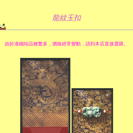
龍紋玉扣
由於港鐵咭品種繁多，價格經常變動，請到本店直接選購。