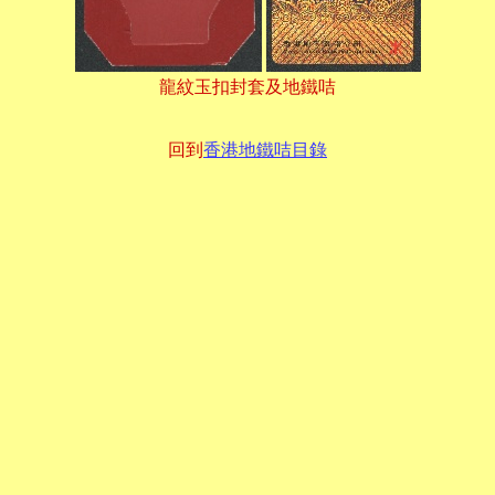
龍紋玉扣封套及地鐵咭
回到
香港地鐵咭目錄