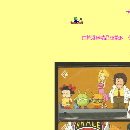
由於港鐵咭品種繁多，