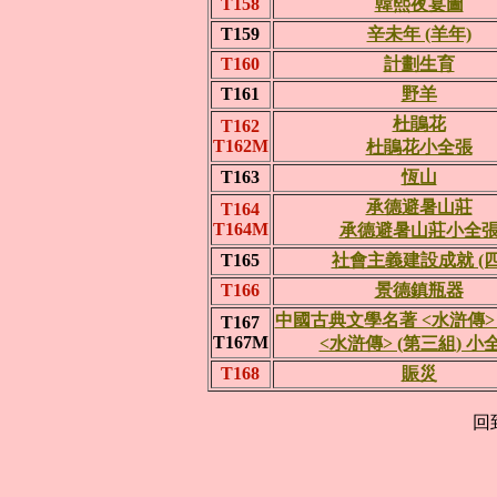
T158
韓熙夜宴圖
T159
辛未年 (羊年)
T160
計劃生育
T161
野羊
杜鵑花
T162
T162M
杜鵑花小全張
T163
恆山
承德避暑山莊
T164
T164M
承德避暑山莊小全
T165
社會主義建設成就 (四
T166
景德鎮瓶器
中國古典文學名著 <水滸傳> 
T167
T167M
<水滸傳> (第三組) 小
T168
賑災
回