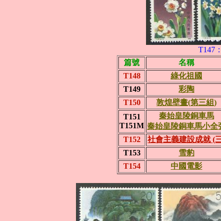
T14
篇號
名稱
T148
綠化祖國
T149
彩陶
T150
敦煌壁畫(第三組)
秦始皇陵銅車馬
T151
T151M
秦始皇陵銅車馬小全
T152
社會主義建設成就 (三
T153
雪豹
T154
中國電影