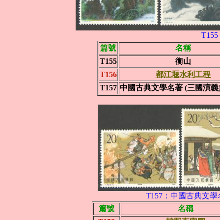
T15
篇號
名稱
T155
衡山
T156
都江堰水利工程
T157
中國古典文學名著 (三國演義)
T157：中國古典文學
篇號
名稱