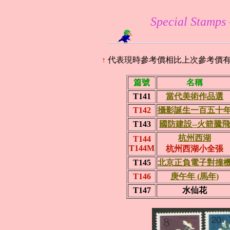
Special Stamp
↑
代表現時參考價相比上次參考價
篇號
名稱
T141
當代美術作品選
T142
攝影誕生一百五十
T143
國防建設--火箭騰飛
杭州西湖
T144
T144M
杭州西湖小全張
T145
北京正負電子對撞
T146
庚午年 (馬年)
T147
水仙花