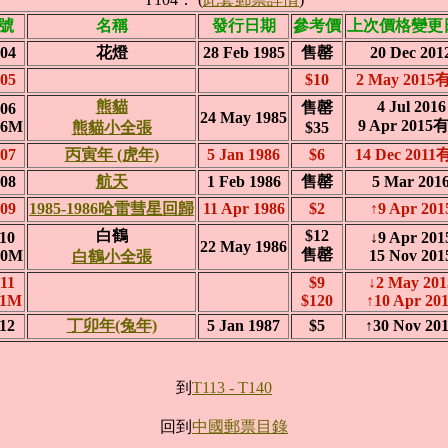
號
名稱
發行日期
參考價
上次價格變更
04
花燈
28 Feb 1985
售罄
20 Dec 201
05
$10
2 May 2015
熊貓
4 Jul 2016
售罄
06
24 May 1985
9 Apr 2015
06M
熊貓小全張
$35
07
丙寅年 (虎年)
5 Jan 1986
$6
14 Dec 201
08
航天
1 Feb 1986
售罄
5 Mar 201
09
1985-1986哈雷彗星回歸
11 Apr 1986
$2
↑9 Apr 201
白鶴
$12
10
↓9 Apr 201
22 May 1986
售罄
10M
15 Nov 201
白鶴小全張
11
$9
↓2 May 201
11M
$120
↑10 Apr 20
12
丁卯年(兔年)
5 Jan 1987
$5
↑30 Nov 20
到
T113 - T140
回到
中國郵票目錄