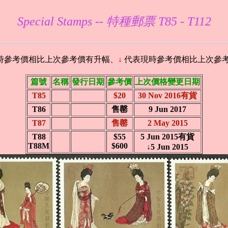
Special Stamps -- 特種郵票 T85 - T112
時參考價相比上次參考價有升幅、
↓
代表現時參考價相比上次參
篇號
名稱
發行日期
參考價
上次價格變更日期
T85
$20
30 Nov 2016有貨
T86
售罄
9 Jun 2017
T87
售罄
2 May 2015
T88
$55
5 Jun 2015有貨
T88M
$600
↓5 Jun 2015