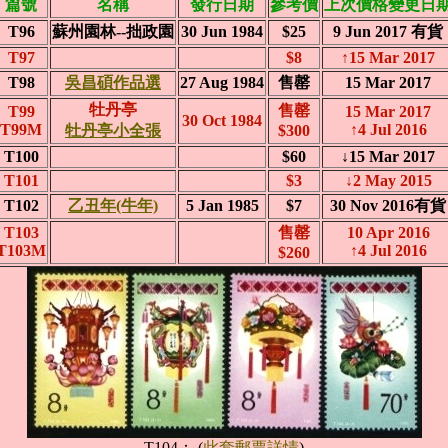
篇號
名稱
發行日期
參考價
上次價格變更日
T96
蘇州園林--拙政園
30 Jun 1984
$25
9 Jun 2017 有貨
T97
$8
↑15 Mar 2017
T98
吳昌碩作品選
27 Aug 1984
售罄
15 Mar 2017
牡丹亭
售罄
T99
15 Mar 2017
30 Oct 1984
T99M
↑4 Jul 2016
牡丹亭小全張
$300
T100
$60
↓15 Mar 2017
T101
$3
↓2 May 2015
T102
乙丑年(牛年)
5 Jan 1985
$7
30 Nov 2016有貨
T103
售罄
10 Apr 2016
T103M
↑4 Jul 2016
$260
T104： (
此套郵票詳情
)