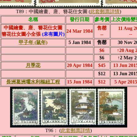
T89：中國繪畫、唐、簪花仕女圖 (
此套郵票詳情
)
名稱
發行日期
參考價
上次價格變
中國繪畫、唐、簪花仕女圖
售罄
11 Aug 2
24 Mar 1984
--
簪花仕女圖小全張
(未有圖片)
--
甲子年 (鼠年)
5 Jan 1984
售罄
30 Nov 2
$6
↑20 Aug 
$6
↑2 May 2
月季花
20 Apr 1984
$45
13 Jun 2
$12
13 Jun 2
長洲葛洲壩水利樞紐工程
15 Jun 1984
$12
5 Apr 20
T96： (
此套郵票詳情
)