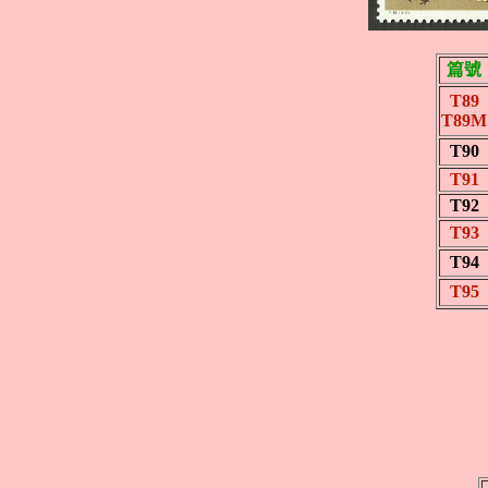
篇號
T89
T89M
T90
T91
T92
T93
T94
T95