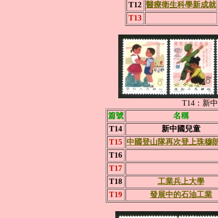
T12
醫療衛生科學新成就
T13
T14：新中
篇號
名稱
T14
新中國兒童
T15
中國登山隊再次登上珠穆
T16
T17
T18
工業兵上大學
T19
發展中的石油工業