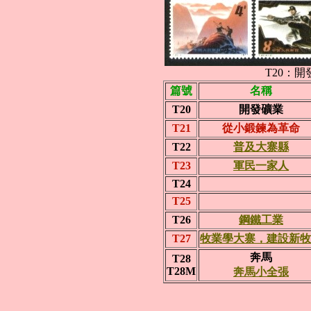
T20：開
篇號
名稱
T20
開發礦業
T21
從小鍛鍊為革命
T22
普及大寨縣
T23
軍民一家人
T24
T25
T26
鋼鐵工業
T27
牧業學大寨，建設新牧
奔馬
T28
T28M
奔馬小全張