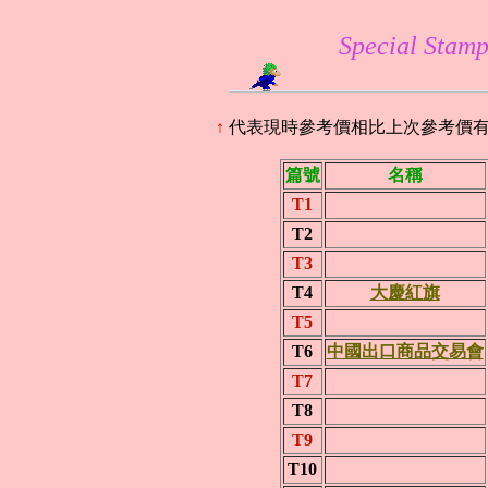
Special Sta
↑
代表現時參考價相比上次參考價
篇號
名稱
T1
T2
T3
T4
大慶紅旗
T5
T6
中國出口商品交易會
T7
T8
T9
T10