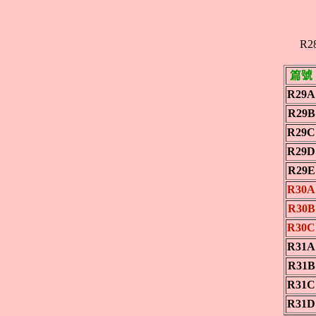
R2
篇號
R29A
R29B
R29C
R29D
R29E
R30A
R30B
R30C
R31A
R31B
R31C
R31D