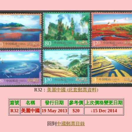
R32：
美麗中國 (此套郵票資料)
篇號
名稱
發行日期
參考價
上次價格變更日期
R32
美麗中國
19 May 2013
$20
↓15 Dec 2014
回到
中國郵票目錄