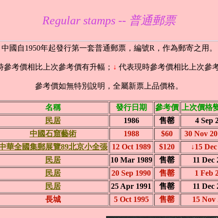
Regular stamps -- 普通郵票
中國自1950年起發行第一套普通郵票，編號R，作為郵寄之用。
時參考價相比上次參考價有升幅；
↓
代表現時參考價相比上次參
參考價如無特別說明，全屬新票上品價格。
名稱
發行日期
參考價
上次價格
民居
1986
售罄
4 Sep 
中國石窟藝術
1988
$60
30 Nov 
中華全國集郵展覽89北京小全張
12 Oct 1989
$120
↓15 Dec
民居
10 Mar 1989
售罄
11 Dec 
民居
20 Sep 1990
售罄
1 Feb 
民居
25 Apr 1991
售罄
11 Dec 
長城
5 Oct 1995
售罄
15 Nov 