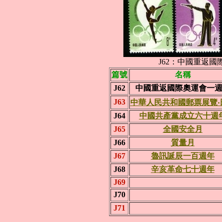
J62：中國重返國
篇號
名稱
J62
中國重返國際奧運會一
J63
中華人民共和國郵票展覽‧
J64
中國共產黨成立六十週
J65
全國安全月
J66
質量月
J67
魯訊誕辰一百週年
J68
辛亥革命七十週年
J69
J70
J71