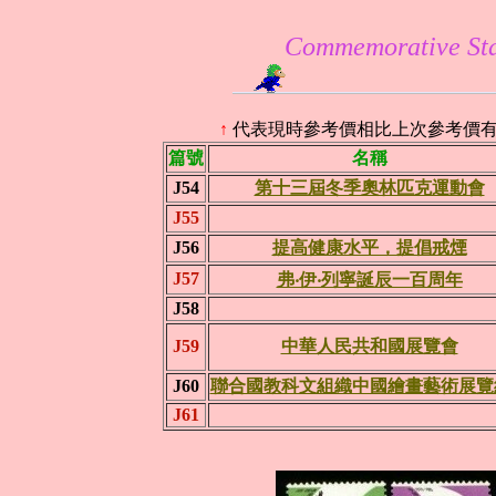
Commemorative St
↑
代表現時參考價相比上次參考價
篇號
名稱
J54
第十三屆冬季奧林匹克運動會
J55
J56
提高健康水平，提倡戒煙
J57
弗‧伊‧列寧誕辰一百周年
J58
J59
中華人民共和國展覽會
J60
聯合國教科文組織中國繪畫藝術展覽
J61