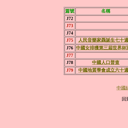
篇號
名稱
J72
J73
J74
J75
人民音樂家聶誕生七十
J76
中國女排獲第三屆世界杯
J77
J78
中國人口普查
J79
中國地質學會成立六十
中國紀念
回