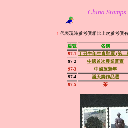
China Stamp
↑
代表現時參考價相比上次參考價
篇號
名稱
97-1
丁丑牛年生肖郵票 (第二
97-2
中國首次農業普查
97-3
中國旅遊年
97-4
潘天壽作品選
97-5
茶