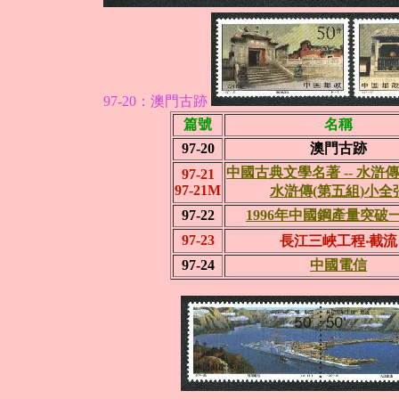
97-20：澳門古跡
篇號
名稱
97-20
澳門古跡
中國古典文學名著 -- 水滸傳
97-21
97-21M
水滸傳(第五組)小全
97-22
1996年中國鋼產量突破
97-23
長江三峽工程‧截流
97-24
中國電信