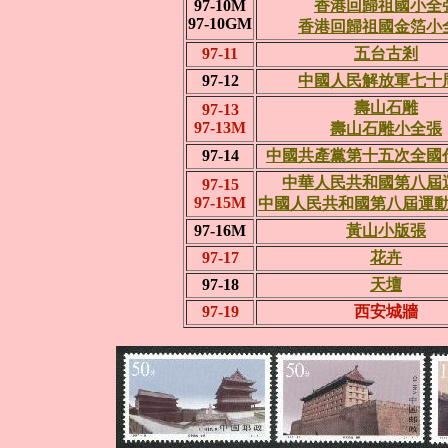
97-10M
香港回歸祖國小全
97-10GM
香港回歸祖國金箔小
97-11
五台古剎
97-12
中國人民解放軍七十
壽山石雕
97-13
97-13M
壽山石雕小全張
97-14
中國共產黨第十五次全國
中華人民共和國第八屆
97-15
97-15M
中國人民共和國第八屆運
97-16M
黃山小版張
97-17
花卉
97-18
天壇
97-19
西安城牆